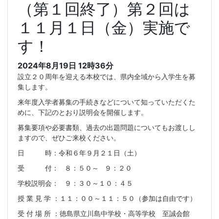
（第１回終了）第２回は
１１月１日（金）実施で
す！
2024年8月19日 12時36分
設立２０周年を迎える本校では、県内全域から入学生を募
集します。
来年度入学者募集の手続きなどについて知っていただくた
めに、下記のとおり説明会を開催します。
募集要項や必要書類、過去の出題問題についてもお渡しし
ますので、ぜひご来校ください。
日 時：令和６年９月２１日（土）
受 付： ８：５０～ ９：２０
学校説明会： ９：３０～１０：４５
授 業 見 学 ：１１：００～１１：５０（参加は自由です）
受 付 場 所 ：徳島県立川島中学校・高等学校 至誠会館