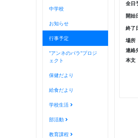
全日
中学校
開始
お知らせ
終了
行事予定
場所
連絡
"アンネのバラ"プロジ
本文
ェクト
保健だより
給食だより
学校生活
部活動
教育課程