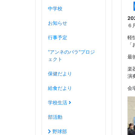
中学校
20
お知らせ
６
行事予定
軽
「
"アンネのバラ"プロジ
最
ェクト
楽
保健だより
演
給食だより
会
学校生活
部活動
野球部