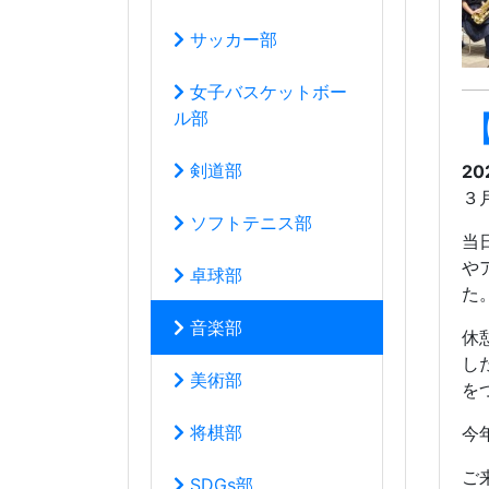
サッカー部
女子バスケットボー
ル部
剣道部
20
３
ソフトテニス部
当
や
卓球部
た
音楽部
休
し
美術部
を
将棋部
今
ご
SDGs部