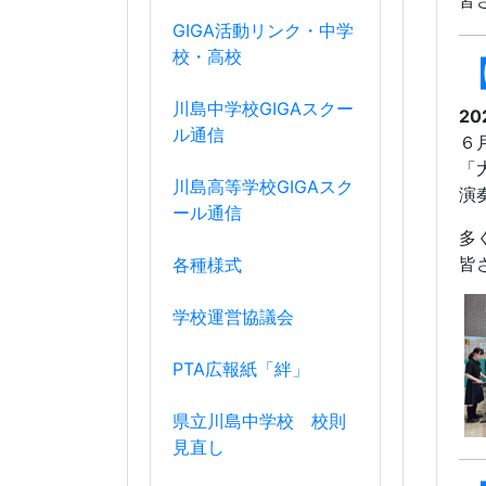
皆
GIGA活動リンク・中学
校・高校
川島中学校GIGAスクー
20
ル通信
６
「
川島高等学校GIGAスク
演
ール通信
多
皆
各種様式
学校運営協議会
PTA広報紙「絆」
県立川島中学校 校則
見直し