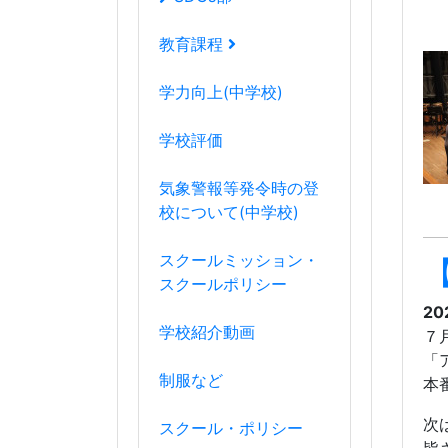
教育課程
学力向上(中学校)
学校評価
気象警報等発令時の登
校について(中学校)
スクールミッション・
スクールポリシー
20
学校紹介動画
７
「
制服など
本
次
スクール・ポリシー