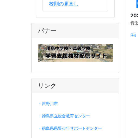
校則の見直し
20
音
バナー
R6
リンク
・吉野川市
・徳島県立総合教育センター
・徳島県県警少年サポートセンター