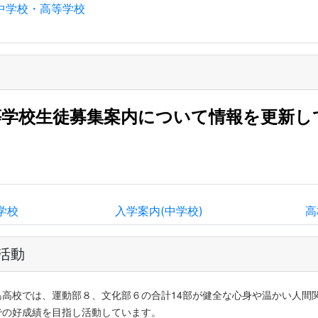
島中学校・高等学校
等学校生徒募集案内について情報を更新し
学校
入学案内(中学校)
高
活動
島高校では、運動部８、文化部６の合計14部が健全な心身や温かい人間
での好成績を目指し活動しています。