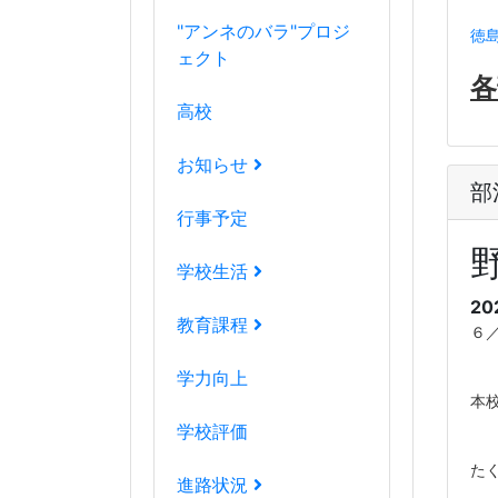
"アンネのバラ"プロジ
徳島
ェクト
各
高校
お知らせ
部
行事予定
学校生活
20
教育課程
６
学力向上
本
学校評価
た
進路状況