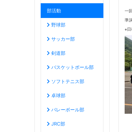
部活動
一
準
野球部
※
サッカー部
剣道部
バスケットボール部
ソフトテニス部
卓球部
バレーボール部
JRC部