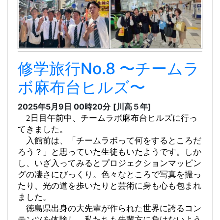
修学旅行No.8 〜チームラ
ボ麻布台ヒルズ〜
2025年5月9日 00時20分
[川高５年]
2日目午前中、チームラボ麻布台ヒルズに行っ
てきました。
入館前は、「チームラボって何をするところだ
ろう？」と思っていた生徒もいたようです。しか
し、いざ入ってみるとプロジェクションマッピン
グの凄さにびっくり。色々なところで写真を撮っ
たり、光の道を歩いたりと芸術に身も心も包まれ
ました。
徳島県出身の大先輩が作られた世界に誇るコン
テンツを体験し、私たちも先輩方に負けないよう