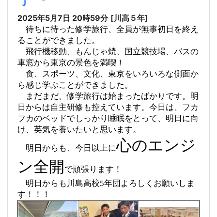
2025年5月7日 20時59分
[川高５年]
待ちに待った修学旅行、全員が無事初日を終え
ることができました。
飛行機移動、もんじゃ焼、国立競技場、バスの
車窓から東京の景色を満喫！
食、スポーツ、文化、東京をいろいろな側面か
ら感じ学ぶことができました。
まだまだ、修学旅行は始まったばかりです。明
日からは自主研修も控えています。今日は、
フカ
フカのベッドでしっかり睡眠をとって、
明日に向
け、英気を養いたいと思います。
心のエンジ
明日からも、今日以上に
ン全開
で頑張ります！
明日からも川島高校5年団よろしくお願いしま
す！！！